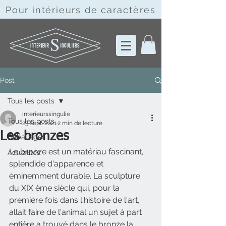
Pour intérieurs de
caractères
Post
Tous les posts
interieurssingulie
Tous les posts
23 sept. 2021
2 min de lecture
Les bronzes
Déballages
Le bronze est un matériau fascinant, 
Actualités
splendide d'apparence et 
éminemment durable. La sculpture 
du XIX ème siècle qui, pour la 
première fois dans l'histoire de l'art, 
allait faire de l'animal un sujet à part 
entière a trouvé dans le bronze la 