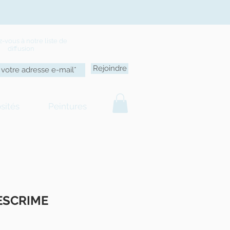
ez-vous
à
notre liste de
diffusion
Rejoindre
sités
Peintures
ESCRIME