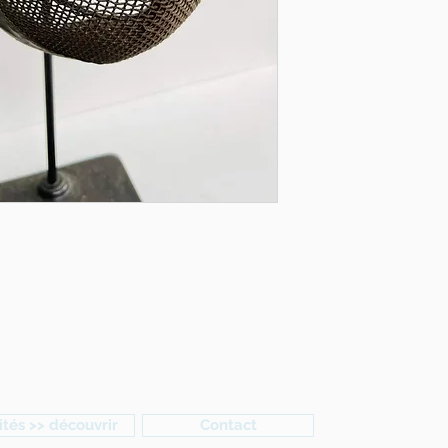
ités >> découvrir
Contact