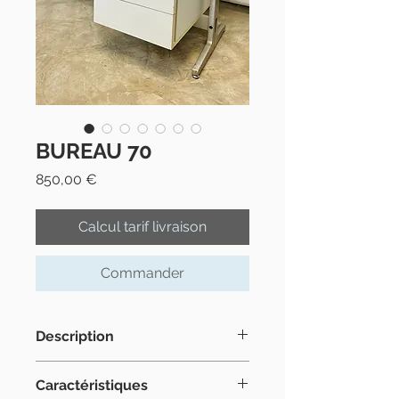
BUREAU 70
Prix
850,00 €
Calcul tarif livraison
Commander
Description
Typique bureau des années 70 du
Caractéristiques
célèbre désigner Étienne