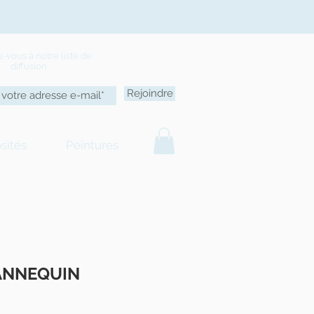
ez-vous
à
notre liste de
diffusion
Rejoindre
sités
Peintures
ANNEQUIN