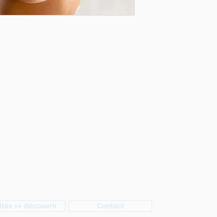
ités >> découvrir
Contact