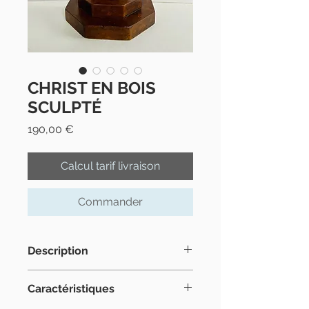
CHRIST EN BOIS
SCULPTÉ
Prix
190,00 €
Calcul tarif livraison
Commander
Description
Christ en bois sculpté du XVIII ème
Caractéristiques
siècle parvenu avec quelques
dommages ( manque les bras, pieds