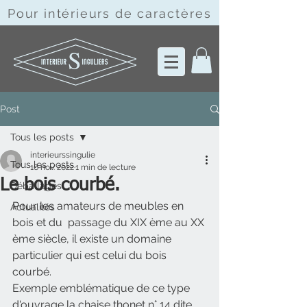
Pour intérieurs de
caractères
Post
Tous les posts
interieurssingulie
Tous les posts
16 nov. 2022
1 min de lecture
Le bois courbé.
Déballages
Pour les amateurs de meubles en 
Actualités
bois et du  passage du XIX ème au XX 
ème siècle, il existe un domaine 
particulier qui est celui du bois 
courbé. 
Exemple emblématique de ce type 
d'ouvrage la chaise thonet n° 14 dite 